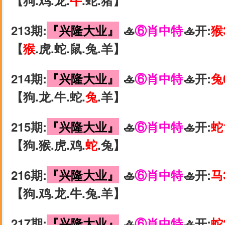
【狗.鸡.龙.
牛
.蛇.猪】
213期:
『兴隆大业』
🚣
⑥肖中特
🚣开:
猴
【
猴
.虎.蛇.鼠.兔.羊】
214期:
『兴隆大业』
🚣
⑥肖中特
🚣开:
兔
【狗.龙.牛.蛇.
兔
.羊】
215期:
『兴隆大业』
🚣
⑥肖中特
🚣开:
蛇
【狗.猴.虎.鸡.
蛇
.兔】
216期:
『兴隆大业』
🚣
⑥肖中特
🚣开:
马
【狗.鸡.龙.牛.兔.羊】
217期:
『兴隆大业』
🚣
⑥肖中特
🚣开:
蛇