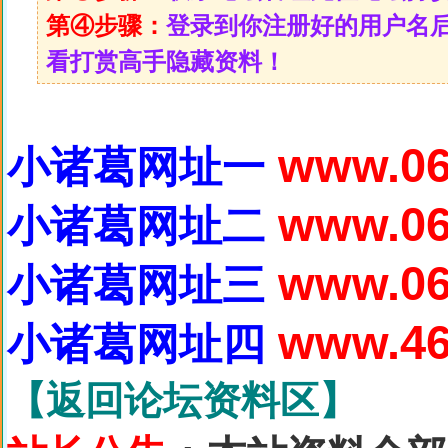
第④步骤：
登录到你注册好的用户名后
看打赏高手隐藏资料！
www.06
小诸葛网址一
www.06
小诸葛网址二
www.06
小诸葛网址三
www.46
小诸葛网址四
【返回论坛资料区】