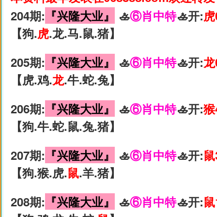
204期:
『兴隆大业』
🚣
⑥肖中特
🚣开:
虎
【狗.
虎
.龙.马.鼠.猪】
205期:
『兴隆大业』
🚣
⑥肖中特
🚣开:
龙
【虎.鸡.
龙
.牛.蛇.兔】
206期:
『兴隆大业』
🚣
⑥肖中特
🚣开:
猴
【狗.牛.蛇.鼠.兔.猪】
207期:
『兴隆大业』
🚣
⑥肖中特
🚣开:
鼠
【狗.猴.虎.
鼠
.羊.猪】
208期:
『兴隆大业』
🚣
⑥肖中特
🚣开:
鼠