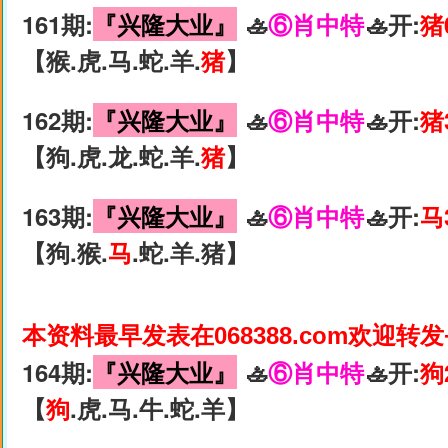
161期:
『兴隆大业』
🚣
⑥肖中特
🚣开:
猪
【猴.虎.马.蛇.羊.
猪
】
162期:
『兴隆大业』
🚣
⑥肖中特
🚣开:
猪
【狗.虎.龙.蛇.羊.
猪
】
163期:
『兴隆大业』
🚣
⑥肖中特
🚣开:
马
【狗.猴.
马
.蛇.羊.猪】
本资料最早发表在068388.com欢迎转发
164期:
『兴隆大业』
🚣
⑥肖中特
🚣开:
狗
【
狗
.虎.马.牛.蛇.羊】