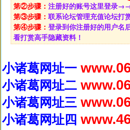
第②步骤：
注册好的账号这里登录→
第③步骤：
联系论坛管理充值论坛打
第④步骤：
登录到你注册好的用户名后
看打赏高手隐藏资料！
www.06
小诸葛网址一
www.06
小诸葛网址二
www.06
小诸葛网址三
www.46
小诸葛网址四