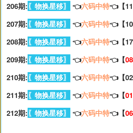
206期:
〖物换星移〗
👈
六码中特
👈【11.
207期:
〖物换星移〗
👈
六码中特
👈【10.
208期:
〖物换星移〗
👈
六码中特
👈【17
209期:
〖物换星移〗
👈
六码中特
👈【
08
210期:
〖物换星移〗
👈
六码中特
👈【02.
211期:
〖物换星移〗
👈
六码中特
👈【
01
212期:
〖物换星移〗
👈
六码中特
👈【
06