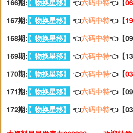
166期:
〖物换星移〗
👈
六码中特
👈【
06
167期:
〖物换星移〗
👈
六码中特
👈【
19
168期:
〖物换星移〗
👈
六码中特
👈【09
169期:
〖物换星移〗
👈
六码中特
👈【13.
170期:
〖物换星移〗
👈
六码中特
👈【
03
171期:
〖物换星移〗
👈
六码中特
👈【09.
172期:
〖物换星移〗
👈
六码中特
👈【03.