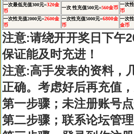
32
一次性
一次最低充值300元=
0金
一次 性充值500元=
560金币
币
币
26
6800
一次性充值2000元=
00金
一次性充值5000元=
金
一次性
币
币
金币
注意:请绕开开奖日下午2
保证能及时充进！
注意:高手发表的资料，
正确。考虑好后再充值
第一步骤；未注册账号点
第二步骤；联系论坛管